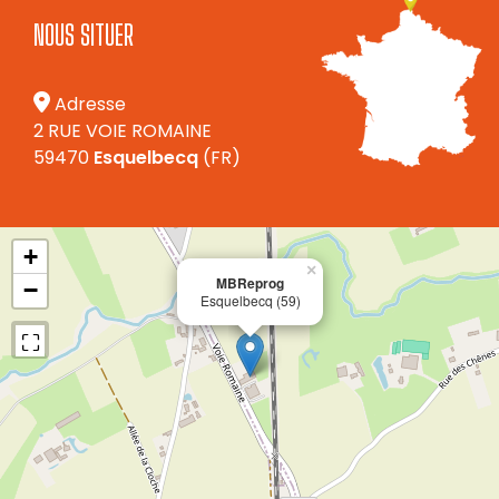
NOUS SITUER
Adresse
2 RUE VOIE ROMAINE
59470
Esquelbecq
(FR)
+
×
MBReprog
−
Esquelbecq (59)