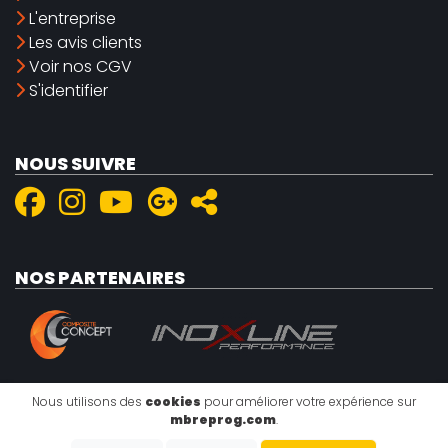
L'entreprise
Les avis clients
Voir nos CGV
S'identifier
NOUS SUIVRE
NOS PARTENAIRES
Nous utilisons des
cookies
pour améliorer votre expérience sur
mbreprog.com
.
Mentions légales
|
Politique de confidentialité
|
Cookies
Copyright @2026 - EMISITE V.4.8.1
- Réalisé par
EMIPROD