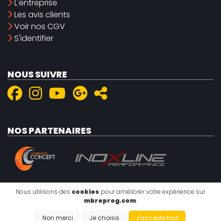
L'entreprise
Les avis clients
Voir nos CGV
S'identifier
NOUS SUIVRE
NOS PARTENAIRES
Nous utilisons des
cookies
pour améliorer votre expérience sur
mbreprog.com
.
Mentions légales
|
Politique de confidentialité
|
Cookies
Copyright @2026 - EMISITE V.4.8.1
- Réalisé par
EMIPROD
Non merci
Je choisis
J'accepte tout