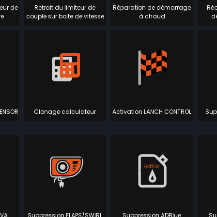
eur de
Retrait du limiteur de
Réparation de démarrage
Réd
re
couple sur boite de vitesse
à chaud
d
SENSOR
Clonage calculateur
Activation LANCH CONTROL
Sup
TVA
Suppression FLAPS/SWIRL
Suppression ADBlue
Su